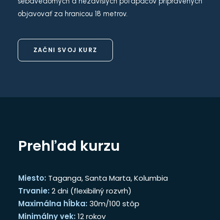
sebavedomých a nezávislých potápačov pripravených
objavovať za hranicou 18 metrov.
ZAČNI SVOJ KURZ
Prehľad kurzu
Miesto:
Taganga, Santa Marta, Kolumbia
Trvanie:
2 dni (flexibilný rozvrh)
Maximálna hĺbka:
30m/100 stôp
Minimálny vek:
12 rokov