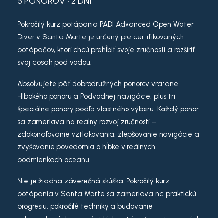
5 PONOROV • 2 DNI
Pokročilý kurz potápania PADI Advanced Open Water
Diver v Santa Marte je určený pre certifikovaných
potápačov, ktorí chcú prehĺbiť svoje zručnosti a rozšíriť
svoj dosah pod vodou.
Absolvujete päť dobrodružných ponorov vrátane
Hlbokého ponoru a Podvodnej navigácie, plus tri
špeciálne ponory podľa vlastného výberu. Každý ponor
sa zameriava na reálny rozvoj zručností –
zdokonaľovanie vztlakovania, zlepšovanie navigácie a
zvyšovanie povedomia o hĺbke v reálnych
podmienkach oceánu.
Nie je žiadna záverečná skúška. Pokročilý kurz
potápania v Santa Marte sa zameriava na praktickú
progresiu, pokročilé techniky a budovanie