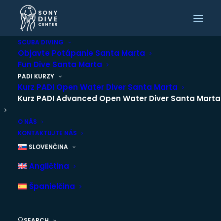
SCUBA DIVING
Objavte Potápanie Santa Marta
Fun Dive Santa Marta
KURZ PADI
PADI KURZY
ADVANCED OPEN
Kurz PADI Open Water Diver Santa Marta
Kurz PADI Advanced Open Water Diver Santa Marta
WATER DIVER SANTA
O NÁS
MARTA
KONTAKTUJTE NÁS
SLOVENČINA
Angličtina
Ponor sa hlbšie. Zlepši svoje vztlakovanie. Naviguj s
istotou.
Španielčina
SEARCH